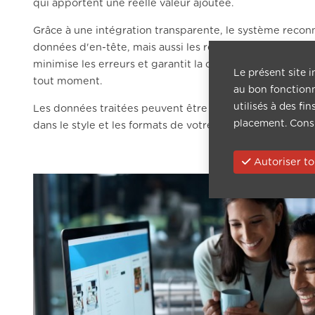
qui apportent une réelle valeur ajoutée.
Grâce à une intégration transparente, le système recon
données d'en-tête, mais aussi les règles et les transacti
minimise les erreurs et garantit la cohérence et la fiabi
Le présent site i
tout moment.
au bon fonctionn
utilisés à des fi
Les données traitées peuvent être facilement exportée
placement. Cons
dans le style et les formats de votre entreprise.
Autoriser to