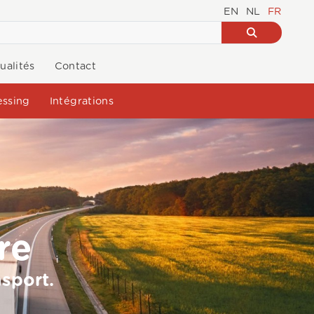
EN
NL
FR
ualités
Contact
ssing
Intégrations
re
nsport.