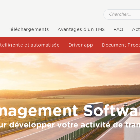
Téléchargements
Avantages d'un TMS
FAQ
Act
intelligente et automatisée
Driver app
Document Proce
anagement Softwa
ur développer votre activité de tra