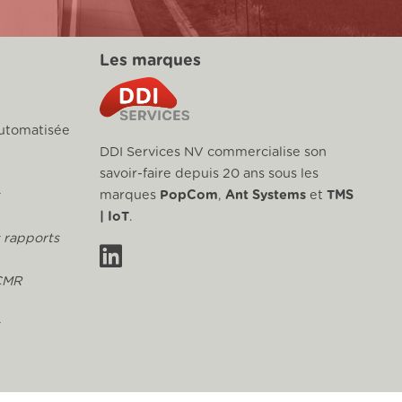
Les marques
 automatisée
DDI Services NV commercialise son
savoir-faire depuis 20 ans sous les
marques
PopCom
,
Ant Systems
et
TMS
| IoT
.
s rapports
CMR