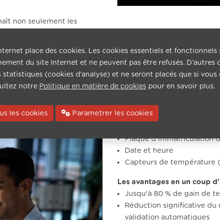
naît non seulement les
ons sous-jacentes, ce qui
lité de vos enregistrements à
nternet place des cookies. Les cookies essentiels et fonctionnels
ement du site Internet et ne peuvent pas être refusés. D’autres 
ns statistiques (cookies d’analyse) et ne seront placés que si vous
s au format PDF ou Excel,
ultez notre
Politique en matière de cookies
pour en savoir plus.
us les cookies
Parametrer les cookies
Données reconnues :
Plaque d'immatriculation 
Date et heure
Capteurs de température (
Les avantages en un coup d'
Jusqu'à 80 % de gain de t
Réduction significative du 
validation automatiques