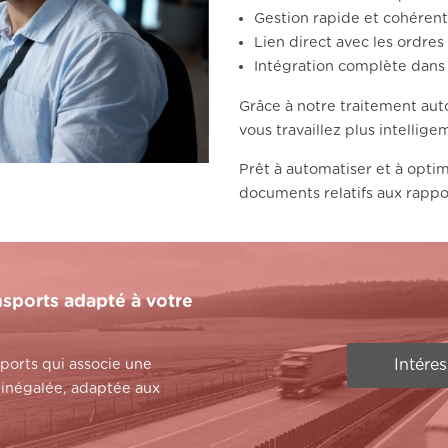
Gestion rapide et cohérent
Lien direct avec les ordres
Intégration complète dans v
Grâce à notre traitement aut
vous travaillez plus intellig
Prêt à automatiser et à optimi
documents relatifs aux rapp
nsports adapté à votre
Intére
sports qui associe une
 inégalée, adaptée aux