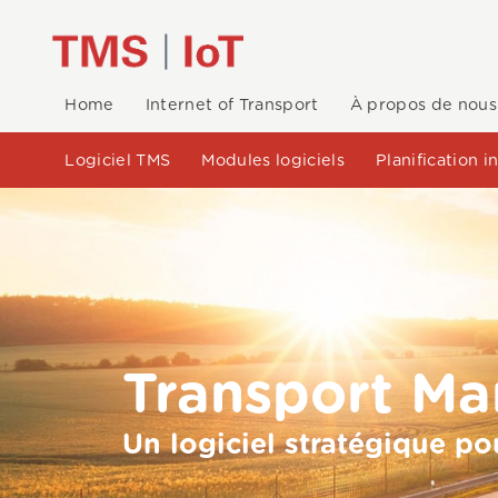
Home
Internet of Transport
À propos de nous
Logiciel TMS
Modules logiciels
Planification 
Transport M
Un logiciel stratégique po